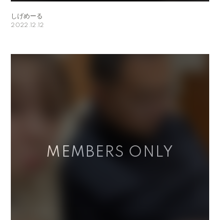
しげめーる
2022.12.12