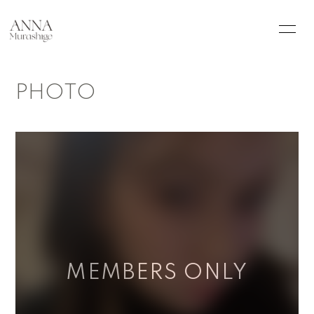
HOME
INFORMATION
PHOTO
SCHEDULE
PROFILE
PHOTO
Q&A
会員登録
ログイン