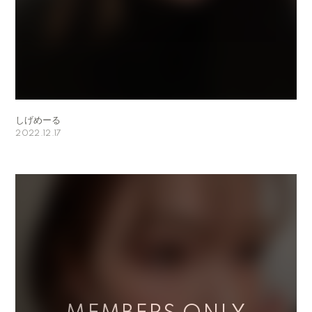
しげめーる
2022.12.17