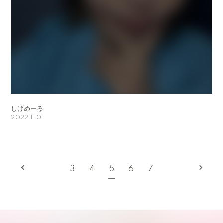
しげめーる
2022.11.01
3
4
5
6
7