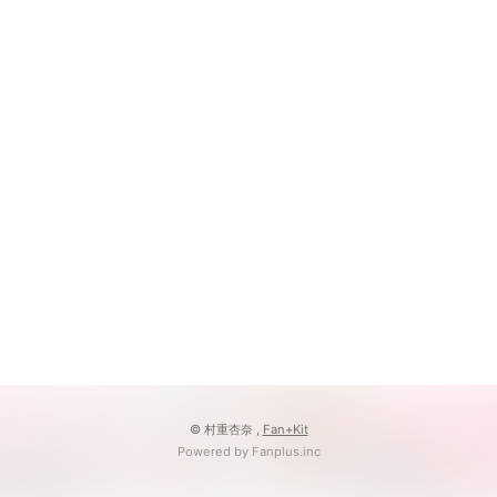
© 村重杏奈 ,
Fan+Kit
Powered by Fanplus.inc